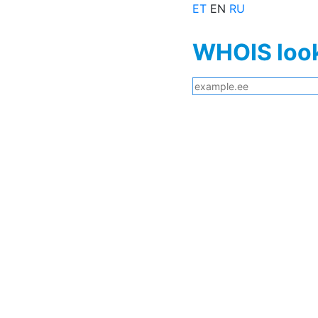
ET
EN
RU
WHOIS loo